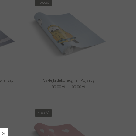
NOWOŚĆ
Zwierząt
Naklejki dekoracyjne | Pojazdy
89,00
zł
–
109,00
zł
NOWOŚĆ
×