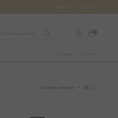
Waluta: PLN
Język: PL
0
Instagram
Facebook
0
Domyślne sortowanie