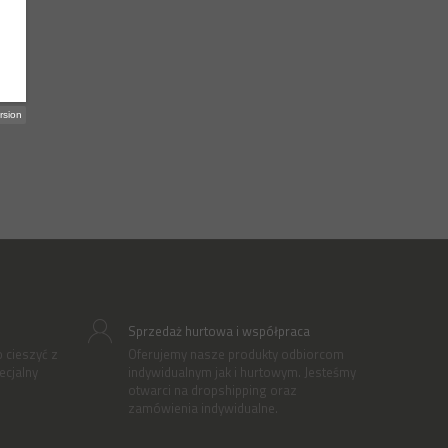
rsion
Sprzedaż hurtowa i współpraca
 cieszyć z
Oferujemy nasze produkty odbiorcom
cjalny
indywidualnym jak i hurtowym. Jesteśmy
otwarci na dropshipping oraz
zamówienia indywidualne.