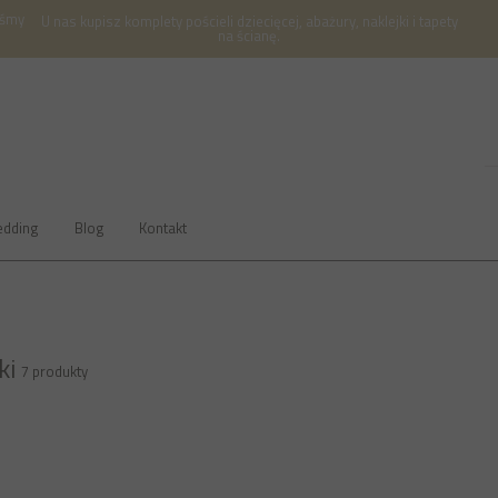
iśmy
U nas kupisz komplety pościeli dziecięcej, abażury, naklejki i tapety
na ścianę.
Bedding
Blog
Kontakt
ki
7 produkty