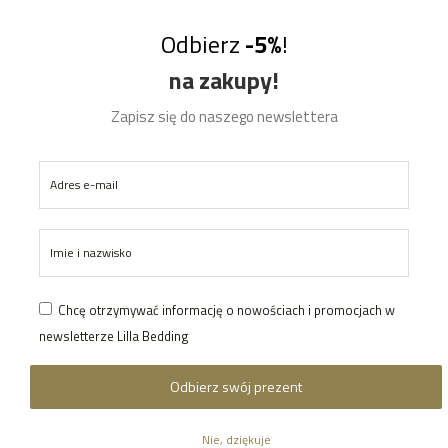
Odbierz
-5%
!
na zakupy!
Zapisz się do naszego newslettera
ki dekoracyjne | Różowe Flamingi
Naklejki dekoracyjne | Słodkic
89,00
zł
–
109,00
zł
89,00
zł
–
109,00
zł
ŚĆ
Chcę otrzymywać informację o nowościach i promocjach w
newsletterze Lilla Bedding