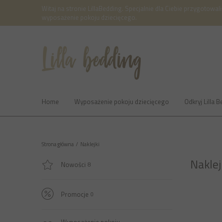
Witaj na stronie LillaBedding. Specjalnie dla Ciebie przygotowal
wyposażenie pokoju dziecięcego.
Home
Wyposażenie pokoju dziecięcego
Odkryj Lilla 
MENU
Strona główna
/
Naklejki
Naklej
Nowości
8
Promocje
0