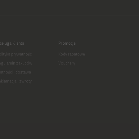
sługa Klienta
Promocje
lityka prywatności
Kody rabatowe
egulamin zakupów
Vouchery
atności i dostawa
klamacja i zwroty