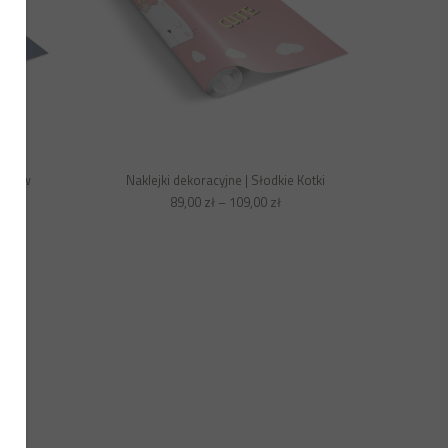
h Snów
Naklejki dekoracyjne | Słodkie Kotki
89,00
zł
–
109,00
zł