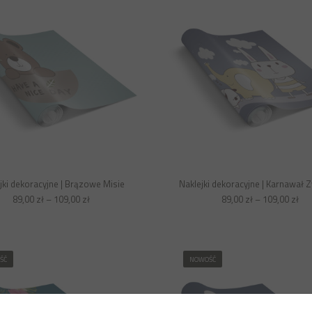
jki dekoracyjne | Brązowe Misie
Naklejki dekoracyjne | Karnawał 
89,00
zł
–
109,00
zł
89,00
zł
–
109,00
zł
ŚĆ
NOWOŚĆ