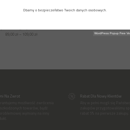
Dbamy o bezpieczeństwo Twoich danych osobowych.
ejki dekoracyjne | Wesołe Misie
89,00
zł
–
109,00
zł
WordPress Popup Free Ve
Dni Na Zwrot
Rabat Dla Nowy Klientów
rantujemy możliwość zwrócenia
Aby w pełni mogli się Państwo
uszkodzonych towarów, bądź
zakupów przygotowaliśmy spe
problemowej wymiany na inny
rabat 5% na pierwsze zakupy.
ukt.