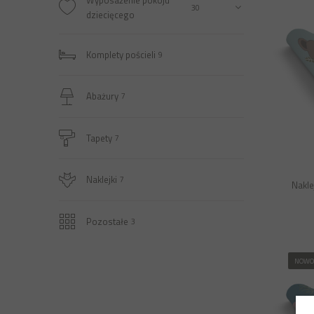
Wyposażenie pokoju
30
dziecięcego
Komplety pościeli
9
Abażury
7
Tapety
7
Naklejki
7
Nakle
Pozostałe
3
NOWO