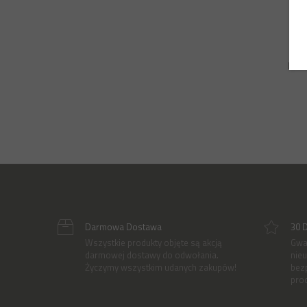
Nakl
Darmowa Dostawa
30 
Wszystkie produkty objęte są akcją
Gwa
darmowej dostawy do odwołania.
nie
Życzymy wszystkim udanych zakupów!
bez
prod