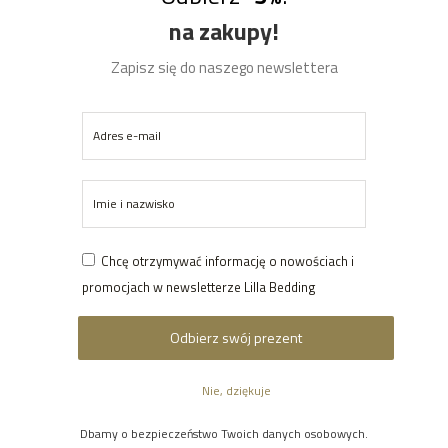
na zakupy!
ilość Pościel dziecięca | Słodkie Kotki
Dodaj Do Koszyka
Zapisz się do naszego newslettera
Opis
Opinie (0)
SKU:
PD06
Chcę otrzymywać informację o nowościach i
Kategorie:
Kolekcja: Słodkie Kotki
,
Komplety pościeli
,
Wyposażenie pokoju dziecięcego
promocjach w newsletterze Lilla Bedding
Pokrewne produkty
Dbamy o bezpieczeństwo Twoich danych osobowych.